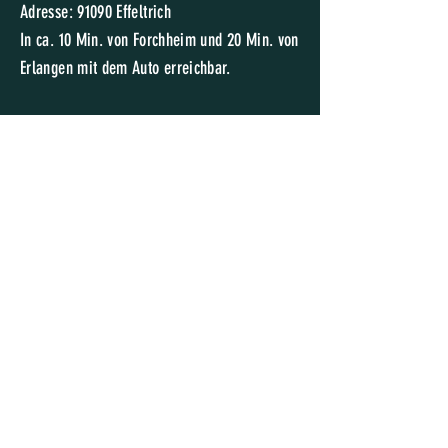
Adresse: 91090 Effeltrich
In c
a. 10 Min. von Forchheim und 20 Min. von
Erlangen mit dem Auto erreichbar.
ÖFFNUNGSZEITE
N
Eine Beratung direkt vom Künstler bieten wir
aktuell per Video-Chat, Telefon und E-Mail.
Termine sind jederzeit nach Vereinbarung
möglich.
HILF
E