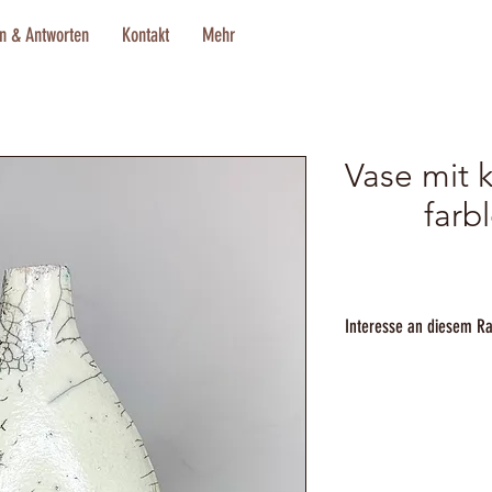
n & Antworten
Kontakt
Mehr
Vase mit 
farb
Interesse an diesem Ra
Bei Interesse können Sie 
erwerben. Nutzen Sie hier
freue mich über Ihre Nach
melden.