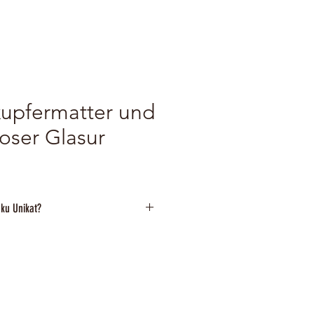
kupfermatter und
loser Glasur
ku Unikat?
das Raku Unikat nach Rücksprache 
zu am besten das Kontaktformular. Ich 
richt und werde mich zeitnah bei Ihnen 